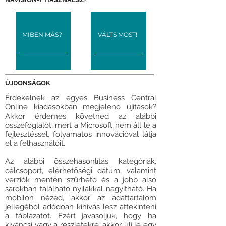
MIBEN MÁS?
VÁLTS MOST!
ÚJDONSÁGOK
Érdekelnek az egyes Business Central
Online kiadásokban megjelenő újítások?
Akkor érdemes követned az alábbi
összefoglalót, mert a Microsoft nem áll le a
fejlesztéssel, folyamatos innovációval látja
el a felhasználóit.
Az alábbi összehasonlítás kategóriák,
célcsoport, elérhetőségi dátum, valamint
verziók mentén szűrhető és a jobb alsó
sarokban található nyilakkal nagyítható. Ha
mobilon nézed, akkor az adattartalom
jellegéből adódóan kihívás lesz áttekinteni
a táblázatot. Ezért javasoljuk, hogy ha
kíváncsi vagy a részletekre, akkor ülj le egy