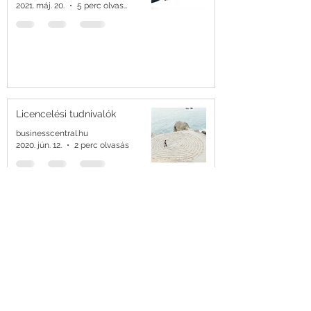
2021. máj. 20.
5 perc olvasás
Licencelési tudnivalók
businesscentral.hu
2020. jún. 12.
2 perc olvasás
Cikkek és kapcsolódó adataik
másolása
businesscentral.hu
2020. febr. 17.
1 perc olvasás