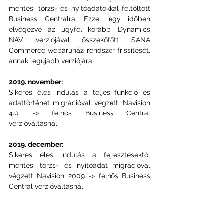
mentes, törzs- és nyitóadatokkal feltöltött 
Business Centralra. Ezzel egy időben 
elvégezve az ügyfél korábbi Dynamics 
NAV verziójával összekötött SANA 
Commerce webáruház rendszer frissítését, 
annak legújabb verziójára.
2019. november:
Sikeres éles indulás a teljes funkció és 
adattörténet migrációval végzett, Navision 
4.0 -> felhős Business Central 
verzióváltásnál.
2019. december:
Sikeres éles indulás a fejlesztésektől 
mentes, törzs- és nyitóadat migrációval 
végzett Navision 2009 -> felhős Business 
Central verzióváltásnál.
Nyugodtan állíthatjuk, hogy felkészültünk 
bármely Dynamics NAV (Navision) verzióról 