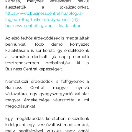
kiadása, melyhez késlekedés nélkül 
illesztettük a lokalizációnkat. 
https://www.businesscentral.hu/blog/a-
legjobb-8-uj-funkcio-a-dynamics-365-
business-central-19-aprilisi-kiadasaban
Az első felhős érdeklődések is megtaláltak 
bennünket. Több demó környezet 
kialakítására is sor került, így érdeklődőink 
a számukra dedikált, 30 napig elérhető 
tesztrendszerben próbálhatják ki a 
Business Central képességeit.
Nemzetközi érdeklődők is felfigyelnek a 
Business Central magyar nyelvű 
változatára, egy gyógyszergyártó vállalat 
magyar érdekeltsége választotta a mi 
megoldásunkat.
Egy megállapodás keretében elkezdtünk 
kidolgozni egy verzióváltási módszertant, 
mely segítségével 2017-es vagy annál 