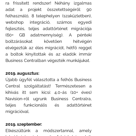
ra frissített rendszer! Néhány izgalmas 
adat a projekt összetettségéről: 90 
felhasználó, 8 telephelyen (szaküzletben), 
webshop integráció, számos egyedi 
fejlesztés, teljes adattörténet migrációja 
(60+ GB adatmennyiség). A pénteki 
boltzárásokat követően hétvégén 
elvégeztük az éles migrációt, hétfő reggel 
a boltok kinyitottak és az eladók immár 
Business Centralban végezték munkájukat.
2019. augusztus:
Újabb ügyfél választotta a felhős Business 
Central szolgáltatást! Természetesen a 
kihívás itt sem kicsi: 4.0-ás (10+ éves) 
Navision-ről ugrunk Business Centralra, 
teljes funkcionális és adattörténet 
migrációval.
2019. szeptember:
Elkészültünk a módszertannal, amely 