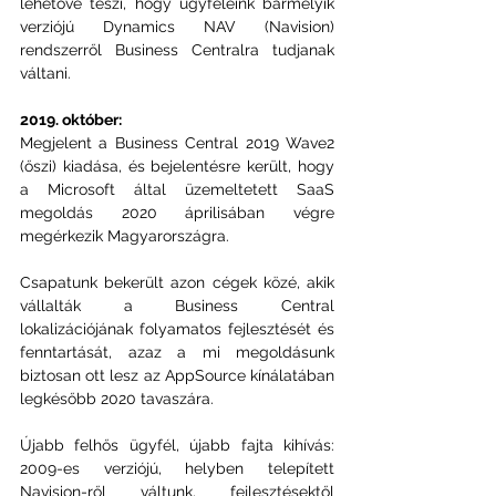
lehetővé teszi, hogy ügyfeleink bármelyik 
verziójú Dynamics NAV (Navision) 
rendszerről Business Centralra tudjanak 
váltani.
2019. október:
Megjelent a Business Central 2019 Wave2 
(őszi) kiadása, és bejelentésre került, hogy 
a Microsoft által üzemeltetett SaaS 
megoldás 2020 áprilisában végre 
megérkezik Magyarországra.
Csapatunk bekerült azon cégek közé, akik 
vállalták a Business Central 
lokalizációjának folyamatos fejlesztését és 
fenntartását, azaz a mi megoldásunk 
biztosan ott lesz az AppSource kínálatában 
legkésőbb 2020 tavaszára.
Újabb felhős ügyfél, újabb fajta kihívás: 
2009-es verziójú, helyben telepített 
Navision-ről váltunk, fejlesztésektől 