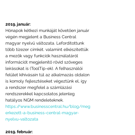
2019. január:
Hónapok kétkezi munkáját követően január 
végén megjelent a Business Central 
magyar nyelvű változata. Lefordítottunk 
több tízezer címkét. valamint elkészítettük 
a mezők vagy funkciók használatáról 
információt megjelenítő rövid szöveges 
leírásokat is (ToolTip-ek). A felhasználói 
felület kihívásain túl az alkalmazás oldalon 
is komoly fejlesztéseket végeztünk el, így 
a rendszer megfelel a számlázási 
rendszerekkel kapcsolatos jelenleg 
hatályos NGM rendeleteknek.
https://www.businesscentral.hu/blog/meg
erkezett-a-business-central-magyar-
nyelvu-valtozata
2019. február: